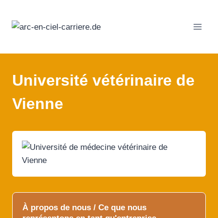
Passer
au
contenu
Université vétérinaire de
Vienne
À propos de nous / Ce que nous