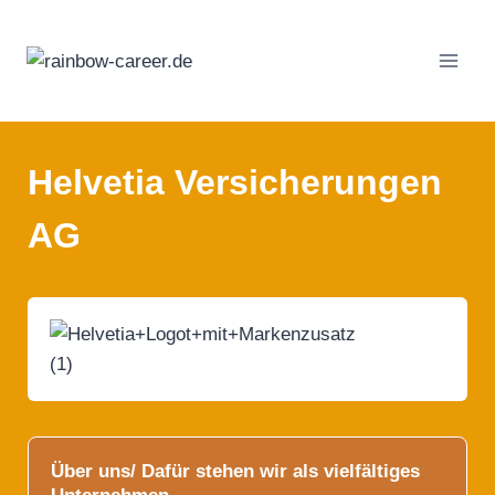
Zum
Inhalt
springen
Helvetia Versicherungen
AG
Über uns/ Dafür stehen wir als vielfältiges