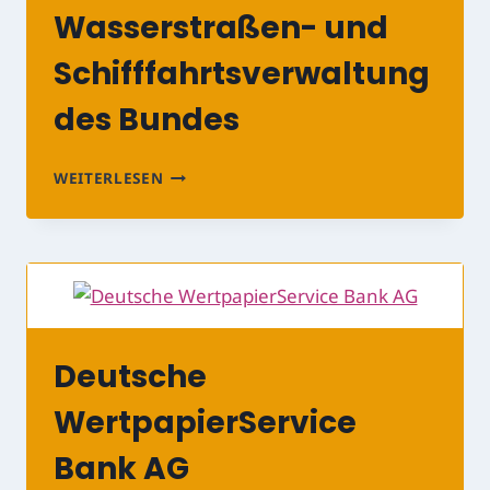
Wasserstraßen- und
Schifffahrtsverwaltung
des Bundes
WASSERSTRASSEN- U
WEITERLESEN
ND S
CHIFFFAHRTSVERWALTUNG D
ES B
UNDES
Deutsche
WertpapierService
Bank AG