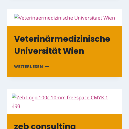
JUGENDHILFE
UND
ST.
JOSEPHSHAUS
E.V.
Veterinärmedizinische
Universität Wien
VETERINÄRMEDIZINISCHE
WEITERLESEN
UNIVERSITÄT
WIEN
zeb consulting