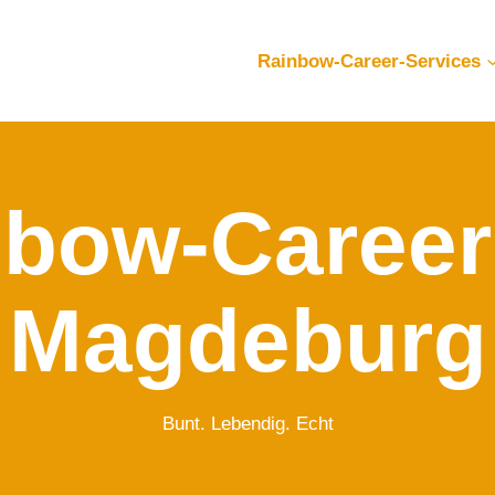
Rainbow-Career-Services
nbow-Career
Magdeburg
Bunt. Lebendig. Echt