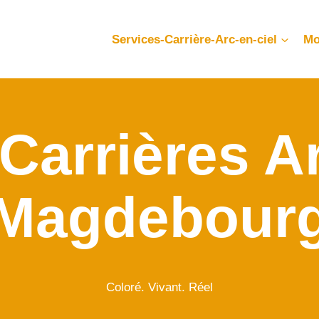
Services-Carrière-Arc-en-ciel
Mo
Carrières Ar
Magdebour
Coloré. Vivant. Réel