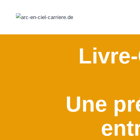
Passer
au
contenu
Livre-
Une pr
ent