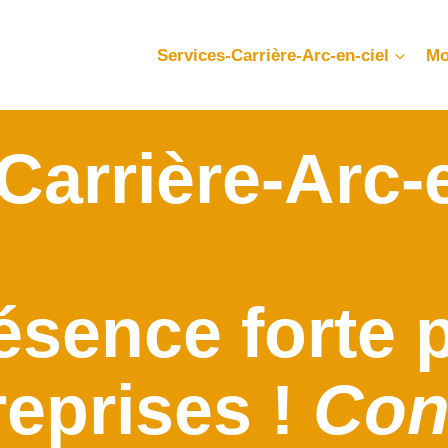
Services-Carrière-Arc-en-ciel
Mo
Carrière-Arc-
ésence forte p
reprises !
Con