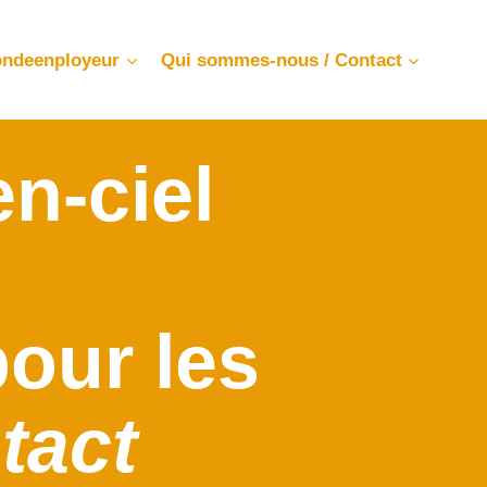
ndeenployeur
Qui sommes-nous / Contact
en-ciel
our les
tact