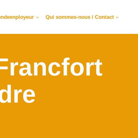
ndeenployeur
Qui sommes-nous / Contact
Francfort
dre