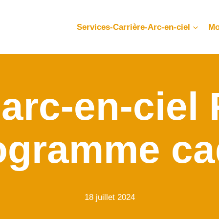
Services-Carrière-Arc-en-ciel
Mo
arc-en-ciel 
ogramme ca
18 juillet 2024