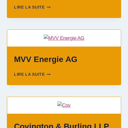
WAFF
LIRE LA SUITE
–
FONDS
D’AIDE
À
L’EMPLOI
POUR
LES
TRAVAILLEURS
MVV Energie AG
ET
TRAVAILLEUSES
DE
MVV
LIRE LA SUITE
VIENNE
ENERGIE
AG
Covington & Burling LLP