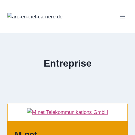
Passer
au
contenu
Entreprise
M-net