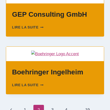
GEP Consulting GmbH
GEP
LIRE LA SUITE
CONSULTING
GMBH
Boehringer Ingelheim
BOEHRINGER
LIRE LA SUITE
INGELHEIM
Navigation
Page
1
2
3
4
…
19